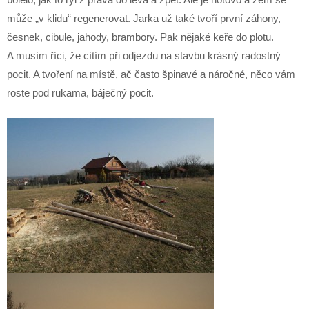
může „v klidu“ regenerovat. Jarka už také tvoří první záhony,
česnek, cibule, jahody, brambory. Pak nějaké keře do plotu.
A musím říci, že cítím při odjezdu na stavbu krásný radostný
pocit. A tvoření na místě, ač často špinavé a náročné, něco vám
roste pod rukama, báječný pocit.