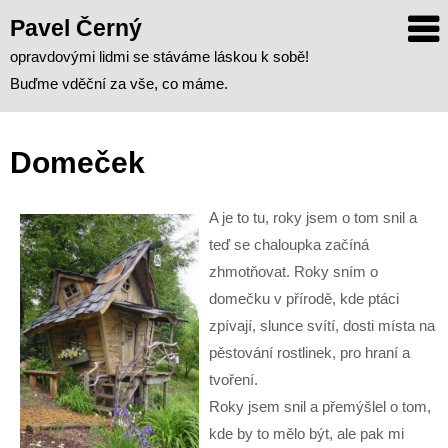
Skip
Pavel Černý
to
opravdovými lidmi se stáváme láskou k sobě!
content
Buďme vděční za vše, co máme.
Domeček
A je to tu, roky jsem o tom snil a
teď se chaloupka začíná
zhmotňovat.
Roky sním o
domečku v přírodě, kde ptáci
zpívají, slunce svítí, dosti místa na
pěstování rostlinek, pro hraní a
tvoření.
Roky jsem snil a přemýšlel o tom,
kde by to mělo být, ale pak mi