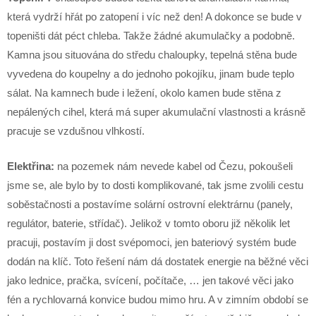
která vydrží hřát po zatopení i víc než den! A dokonce se bude v
topeništi dát péct chleba. Takže žádné akumulačky a podobně.
Kamna jsou situována do středu chaloupky, tepelná stěna bude
vyvedena do koupelny a do jednoho pokojíku, jinam bude teplo
sálat. Na kamnech bude i ležení, okolo kamen bude stěna z
nepálených cihel, která má super akumulační vlastnosti a krásně
pracuje se vzdušnou vlhkostí.
Elektřina:
na pozemek nám nevede kabel od Čezu, pokoušeli
jsme se, ale bylo by to dosti komplikované, tak jsme zvolili cestu
soběstačnosti a postavíme solární ostrovní elektrárnu (panely,
regulátor, baterie, střídač). Jelikož v tomto oboru již několik let
pracuji, postavím ji dost svépomoci, jen bateriový systém bude
dodán na klíč. Toto řešení nám dá dostatek energie na běžné věci
jako lednice, pračka, svícení, počítače, … jen takové věci jako
fén a rychlovarná konvice budou mimo hru. A v zimním období se