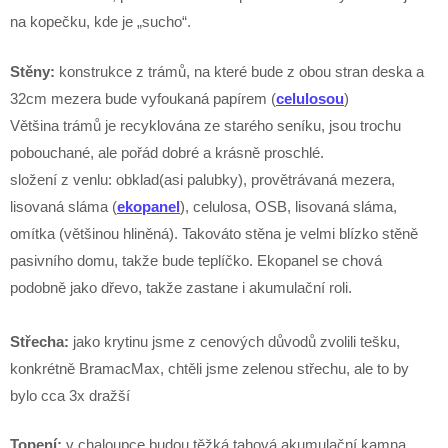
na kopečku, kde je „sucho“.
Stěny:
konstrukce z trámů, na které bude z obou stran deska a
32cm mezera bude vyfoukaná papírem (
celulosou
)
Většina trámů je recyklována ze starého seníku, jsou trochu
pobouchané, ale pořád dobré a krásně proschlé.
složení z venlu: obklad(asi palubky), provětrávaná mezera,
lisovaná sláma (
ekopanel
), celulosa, OSB, lisovaná sláma,
omítka (většinou hliněná). Takováto stěna je velmi blízko stěně
pasivního domu, takže bude teplíčko. Ekopanel se chová
podobně jako dřevo, takže zastane i akumulační roli.
Střecha:
jako krytinu jsme z cenových důvodů zvolili tešku,
konkrétně BramacMax, chtěli jsme zelenou střechu, ale to by
bylo cca 3x dražší
Topení:
v chaloupce budou těžká tahová akumulační kamna,