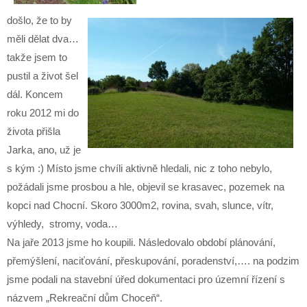
došlo, že to by
měli dělat dva…
takže jsem to
pustil a život šel
dál. Koncem
roku 2012 mi do
života přišla
Jarka, ano, už je
s kým :) Místo jsme chvíli aktivně hledali, nic z toho nebylo,
požádali jsme prosbou a hle, objevil se krasavec, pozemek na
kopci nad Chocní. Skoro 3000m2, rovina, svah, slunce, vítr,
výhledy, stromy, voda…
Na jaře 2013 jsme ho koupili. Následovalo období plánování,
přemýšlení, naciťování, přeskupování, poradenství,…. na podzim
jsme podali na stavební úřed dokumentaci pro územní řízení s
názvem „Rekreační dům Choceň“.