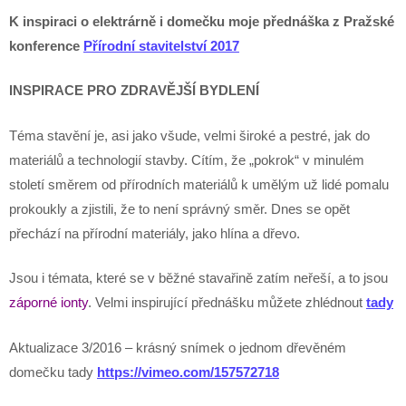
K inspiraci o elektrárně i domečku moje přednáška z Pražské
konference
Přírodní stavitelství 2017
INSPIRACE PRO ZDRAVĚJŠÍ BYDLENÍ
Téma stavění je, asi jako všude, velmi široké a pestré, jak do
materiálů a technologií stavby. Cítím, že „pokrok“ v minulém
století směrem od přírodních materiálů k umělým už lidé pomalu
prokoukly a zjistili, že to není správný směr. Dnes se opět
přechází na přírodní materiály, jako hlína a dřevo.
Jsou i témata, které se v běžné stavařině zatím neřeší, a to jsou
záporné ionty
. Velmi inspirující přednášku můžete zhlédnout
tady
Aktualizace 3/2016 – krásný snímek o jednom dřevěném
domečku tady
https://vimeo.com/157572718