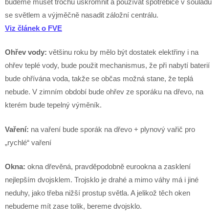
budeme muset trochu uskromnit a používat spotřebiče v souladu
se světlem a výjměčně nasadit záložní centrálu.
Viz článek o FVE
Ohřev vody:
většinu roku by mělo být dostatek elektřiny i na
ohřev teplé vody, bude použit mechanismus, že při nabytí baterií
bude ohřívána voda, takže se občas možná stane, že teplá
nebude. V zimním období bude ohřev ze sporáku na dřevo, na
kterém bude tepelný výměník.
Vaření:
na vaření bude sporák na dřevo + plynový vařič pro
„rychlé“ vaření
Okna:
okna dřevěná, pravděpodobně eurookna a zasklení
nejlepším dvojsklem. Trojsklo je drahé a mimo váhy má i jiné
neduhy, jako třeba nižší prostup světla. A jelikož těch oken
nebudeme mít zase tolik, bereme dvojsklo.