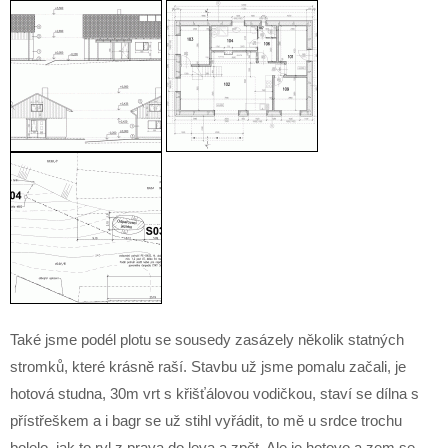
Také jsme podél plotu se sousedy zasázely několik statných
stromků, které krásně raší. Stavbu už jsme pomalu začali, je
hotová studna, 30m vrt s křišťálovou vodičkou, staví se dílna s
přístřeškem a i bagr se už stihl vyřádit, to mě u srdce trochu
bolelo, jak to ryl z prava do leva a zpět. Ale je hotovo a zem se