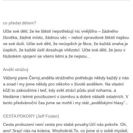
co předat dětem?
Učte své děti, že ke štěstí nepotřebují nic vnějšího – žádného
člověka, žádné místo, žádnou věc – neboť opravdové štěstí najdou
ve své duši. Učte své děti, že neúspěch je fikce, že každá snaha je
úspěch, že každé úsilí dosahuje vítězství. Učte své děti, že jsou v
hlubokém spojení se všemi lidmi a že nejsou...
Anděl strážný
Vážený pane Černý,anděla strážného potřebuje někdy každý z nás
a snad i my jsme někdy pro někoho v životě andělem. Na vlastní
kůži to zakoušíme i teď, kdy svět ztrácí půdu pod nohama, a
hledáme i letmé povzbuzení v úsměvu a dobré náladě ostatních. V
tento předvánoční čas jsme se mohli i my stát „andělskými hlasy”...
CESTA POKORY (Jeff Foster)
Cesta probuzení není cesta pro slabé povahy.Učí nás pokoře. Oh,
ano! Srazí nás na kolena. Mnohokrát.To, co jsme si o sobě mysleli,