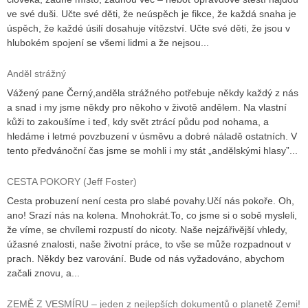
ve své duši. Učte své děti, že neúspěch je fikce, že každá snaha je
úspěch, že každé úsilí dosahuje vítězství. Učte své děti, že jsou v
hlubokém spojení se všemi lidmi a že nejsou...
Anděl strážný
Vážený pane Černý,anděla strážného potřebuje někdy každý z nás
a snad i my jsme někdy pro někoho v životě andělem. Na vlastní
kůži to zakoušíme i teď, kdy svět ztrácí půdu pod nohama, a
hledáme i letmé povzbuzení v úsměvu a dobré náladě ostatních. V
tento předvánoční čas jsme se mohli i my stát „andělskými hlasy”...
CESTA POKORY (Jeff Foster)
Cesta probuzení není cesta pro slabé povahy.Učí nás pokoře. Oh,
ano! Srazí nás na kolena. Mnohokrát.To, co jsme si o sobě mysleli,
že víme, se chvílemi rozpustí do nicoty. Naše nejzářivější vhledy,
úžasné znalosti, naše životní práce, to vše se může rozpadnout v
prach. Někdy bez varování. Bude od nás vyžadováno, abychom
začali znovu, a...
ZEMĚ Z VESMÍRU – jeden z nejlepších dokumentů o planetě Zemi!