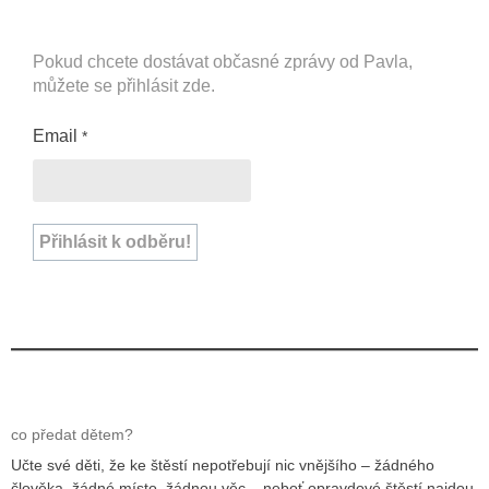
Pokud chcete dostávat občasné zprávy od Pavla,
můžete se přihlásit zde.
Email
*
co předat dětem?
Učte své děti, že ke štěstí nepotřebují nic vnějšího – žádného
člověka, žádné místo, žádnou věc – neboť opravdové štěstí najdou