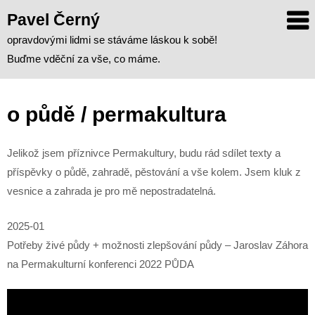
Skip
Pavel Černý
to
opravdovými lidmi se stáváme láskou k sobě!
content
Buďme vděční za vše, co máme.
o půdě / permakultura
Jelikož jsem příznivce Permakultury, budu rád sdílet texty a
příspěvky o půdě, zahradě, pěstování a vše kolem. Jsem kluk z
vesnice a zahrada je pro mě nepostradatelná.
2025-01
Potřeby živé půdy + možnosti zlepšování půdy – Jaroslav Záhora
na Permakulturní konferenci 2022 PŮDA