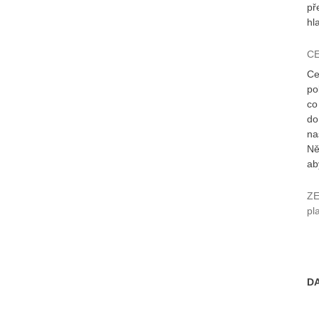
př
hla
CE
Ce
po
co
do
na
Ně
ab
ZE
pl
D