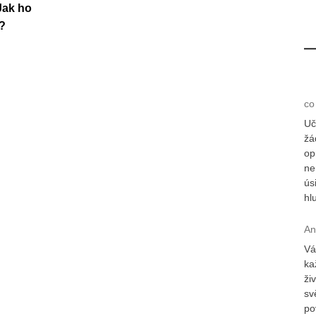
 Jak ho
i?
co
Uč
žá
op
ne
ús
hl
An
Vá
ka
ži
sv
po