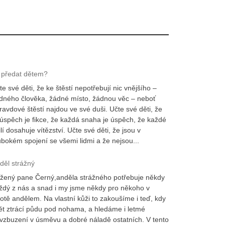
 předat dětem?
te své děti, že ke štěstí nepotřebují nic vnějšího –
dného člověka, žádné místo, žádnou věc – neboť
ravdové štěstí najdou ve své duši. Učte své děti, že
úspěch je fikce, že každá snaha je úspěch, že každé
ilí dosahuje vítězství. Učte své děti, že jsou v
ubokém spojení se všemi lidmi a že nejsou...
děl strážný
žený pane Černý,anděla strážného potřebuje někdy
ždý z nás a snad i my jsme někdy pro někoho v
votě andělem. Na vlastní kůži to zakoušíme i teď, kdy
ět ztrácí půdu pod nohama, a hledáme i letmé
vzbuzení v úsměvu a dobré náladě ostatních. V tento