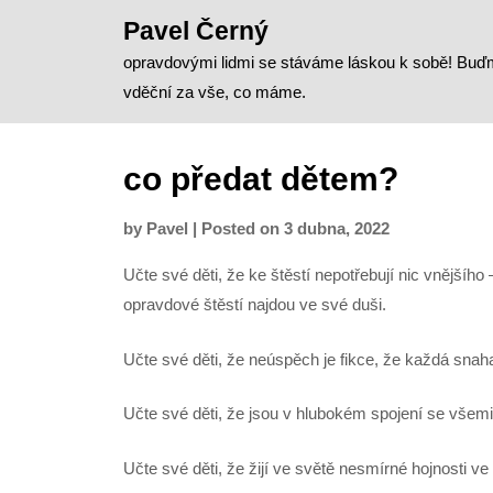
Skip
Pavel Černý
to
opravdovými lidmi se stáváme láskou k sobě! Bu
content
vděční za vše, co máme.
co předat dětem?
by
Pavel
|
Posted on
3 dubna, 2022
Učte své děti, že ke štěstí nepotřebují nic vnější
opravdové štěstí najdou ve své duši.
Učte své děti, že neúspěch je fikce, že každá snaha
Učte své děti, že jsou v hlubokém spojení se všemi
Učte své děti, že žijí ve světě nesmírné hojnosti v