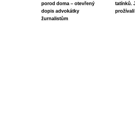
porod doma – otevřený
tatínků.
dopis advokátky
prožíval
žurnalistům