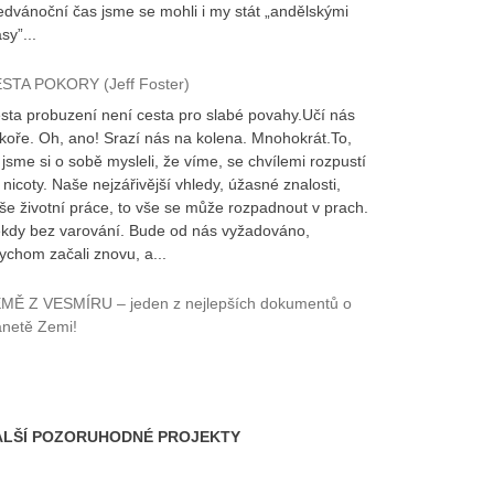
edvánoční čas jsme se mohli i my stát „andělskými
sy”...
STA POKORY (Jeff Foster)
sta probuzení není cesta pro slabé povahy.Učí nás
koře. Oh, ano! Srazí nás na kolena. Mnohokrát.To,
 jsme si o sobě mysleli, že víme, se chvílemi rozpustí
 nicoty. Naše nejzářivější vhledy, úžasné znalosti,
še životní práce, to vše se může rozpadnout v prach.
kdy bez varování. Bude od nás vyžadováno,
ychom začali znovu, a...
MĚ Z VESMÍRU – jeden z nejlepších dokumentů o
anetě Zemi!
ALŠÍ POZORUHODNÉ PROJEKTY