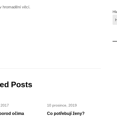
v v hromadění věcí.
Hl
ted Posts
 2017
10 prosince, 2019
porod očima
Co potřebují ženy?