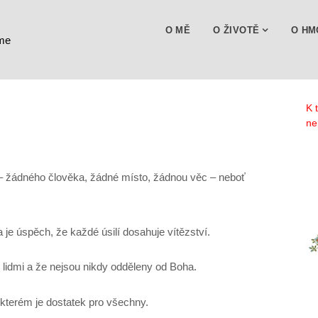
O MĚ
O ŽIVOTĚ
O HM
ďme
K 
ne
ho – žádného člověka, žádné místo, žádnou věc – neboť
 je úspěch, že každé úsilí dosahuje vítězství.
 lidmi a že nejsou nikdy odděleny od Boha.
e kterém je dostatek pro všechny.